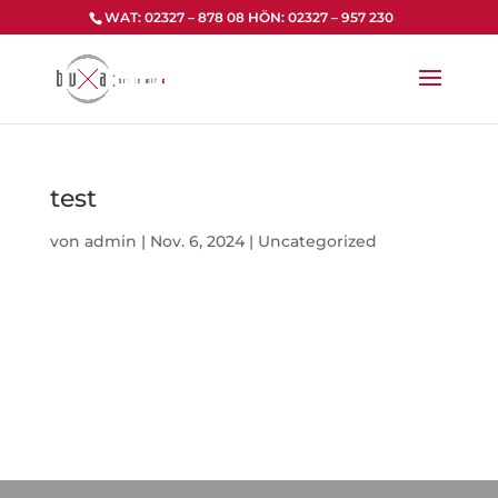
Zum
WAT: 02327 – 878 08 HÖN: 02327 – 957 230
Inhalt
springen
test
von
admin
|
Nov. 6, 2024
|
Uncategorized