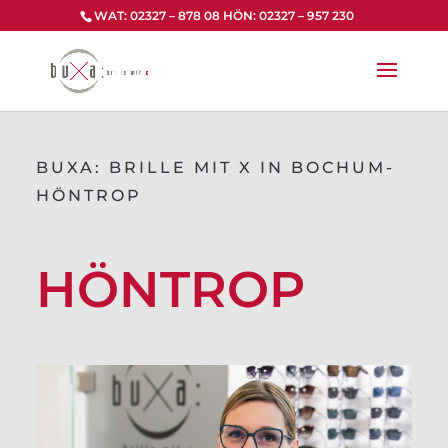
Zum
WAT: 02327 – 878 08 HÖN: 02327 – 957 230
Inhalt
springen
BUXA: BRILLE MIT X IN BOCHUM-
HÖNTROP
HÖNTROP