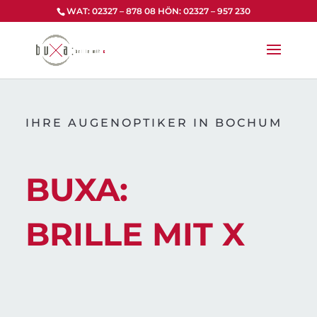
Zum
WAT: 02327 – 878 08 HÖN: 02327 – 957 230
Inhalt
springen
IHRE AUGENOPTIKER IN BOCHUM
BUXA:
BRILLE MIT X