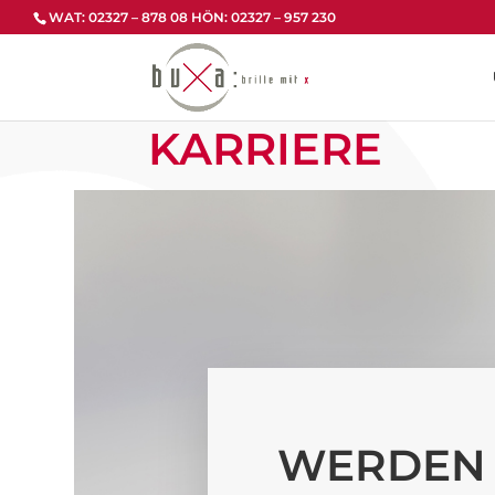
Zum
WAT: 02327 – 878 08 HÖN: 02327 – 957 230
Inhalt
springen
KARRIERE
WERDEN S